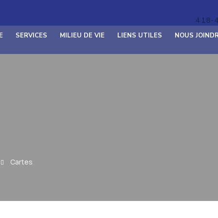
418-
E
SERVICES
MILIEU DE VIE
LIENS UTILES
NOUS JOIND
Cartes