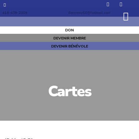
418-439-2359
domremy60@hotmail.com
DON
DEVENIR MEMBRE
DEVENIR BÉNÉVOLE
Cartes