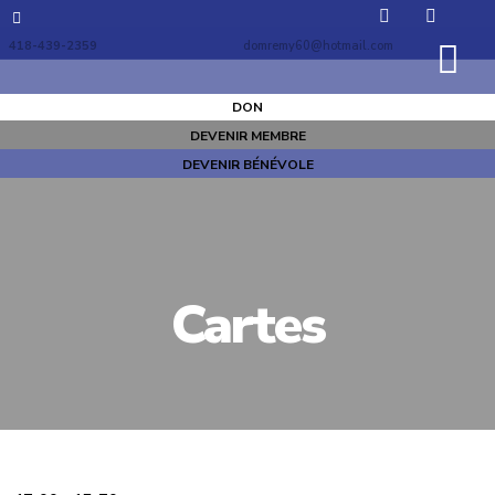
418-439-2359
domremy60@hotmail.com
DON
DEVENIR MEMBRE
DEVENIR BÉNÉVOLE
Cartes