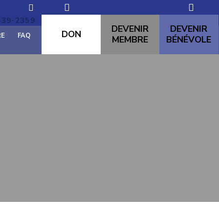
439-2359
domremy60@hotmail.com
DEVENIR
DEVENIR
DON
RE
FAQ
MEMBRE
BÉNÉVOLE