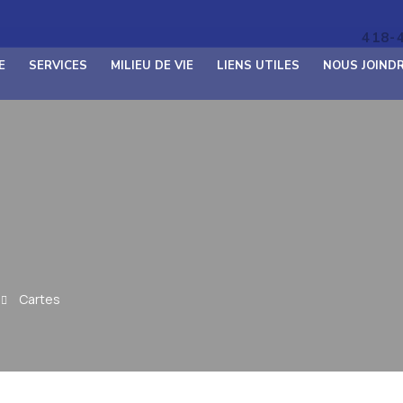
418-
E
SERVICES
MILIEU DE VIE
LIENS UTILES
NOUS JOIND
Cartes