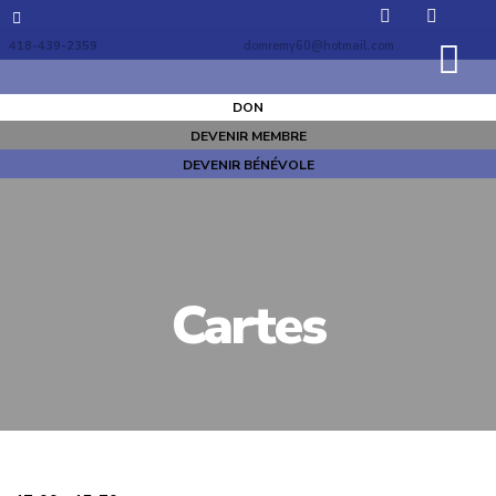
418-439-2359
domremy60@hotmail.com
DON
DEVENIR MEMBRE
DEVENIR BÉNÉVOLE
Cartes