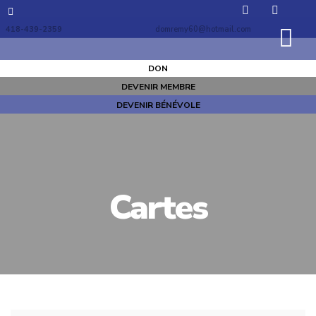
418-439-2359
domremy60@hotmail.com
DON
DEVENIR MEMBRE
DEVENIR BÉNÉVOLE
Cartes