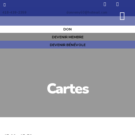
418-439-2359
domremy60@hotmail.com
DON
DEVENIR MEMBRE
DEVENIR BÉNÉVOLE
Cartes