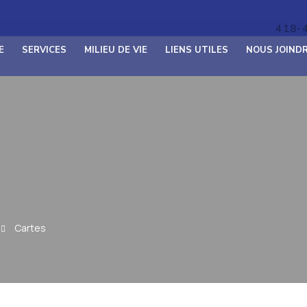
418-
E
SERVICES
MILIEU DE VIE
LIENS UTILES
NOUS JOIND
Cartes