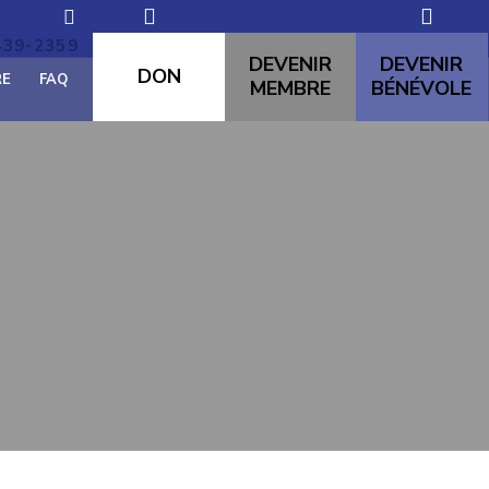
439-2359
domremy60@hotmail.com
DEVENIR
DEVENIR
DON
RE
FAQ
MEMBRE
BÉNÉVOLE