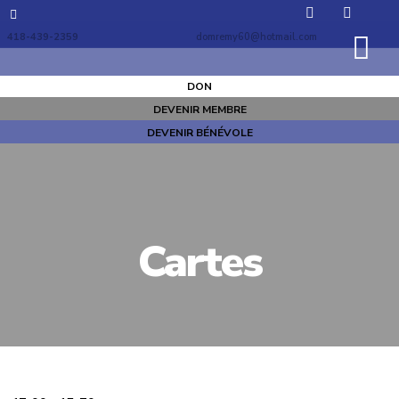
418-439-2359
domremy60@hotmail.com
DON
DEVENIR MEMBRE
DEVENIR BÉNÉVOLE
Cartes