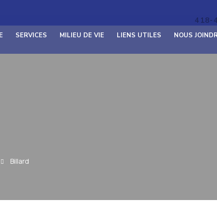
418-
E
SERVICES
MILIEU DE VIE
LIENS UTILES
NOUS JOIND
Billard