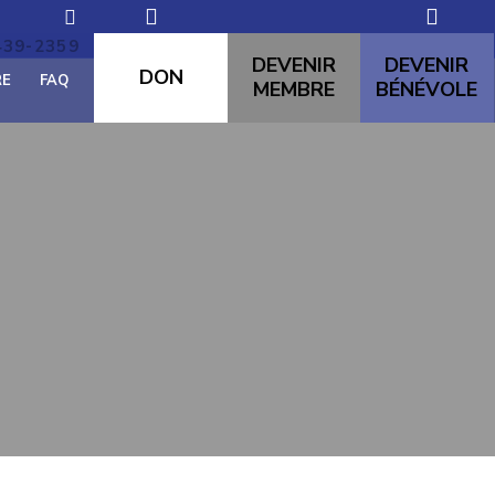
439-2359
domremy60@hotmail.com
DEVENIR
DEVENIR
DON
RE
FAQ
MEMBRE
BÉNÉVOLE