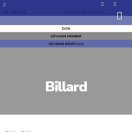
418-439-2359
domremy60@hotmail.com
DON
DEVENIR MEMBRE
DEVENIR BÉNÉVOLE
Billard