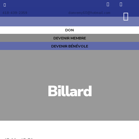
418-439-2359
domremy60@hotmail.com
DON
DEVENIR MEMBRE
DEVENIR BÉNÉVOLE
Billard