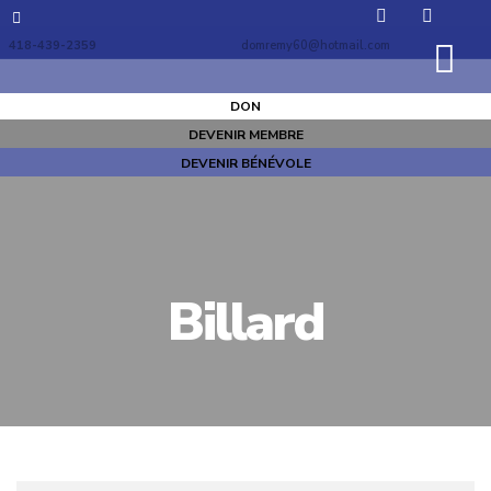
418-439-2359
domremy60@hotmail.com
DON
DEVENIR MEMBRE
DEVENIR BÉNÉVOLE
Billard