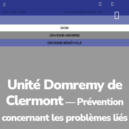
418-439-2359
domremy60@hotmail.com
DON
DEVENIR MEMBRE
DEVENIR BÉNÉVOLE
Unité Domremy de
Clermont
— Prévention
concernant les problèmes liés